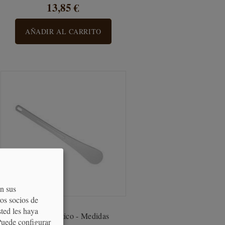
13,85 €
AÑADIR AL CARRITO
on sus
os socios de
sted les haya
Espátula Plástico - Medidas
Puede configurar