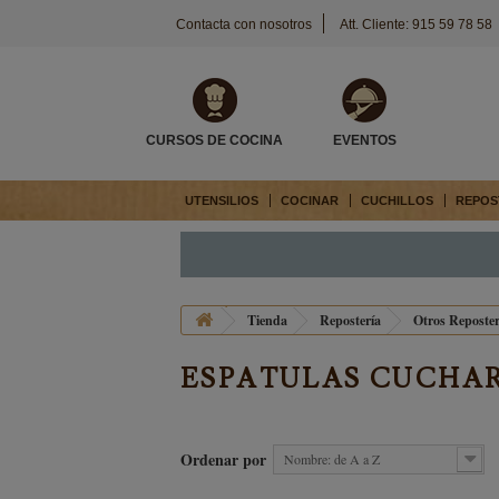
Contacta con nosotros
Att. Cliente: 915 59 78 58
CURSOS DE COCINA
EVENTOS
UTENSILIOS
COCINAR
CUCHILLOS
REPOS
Tienda
Repostería
Otros Reposter
ESPATULAS CUCHAR
Ordenar por
Nombre: de A a Z