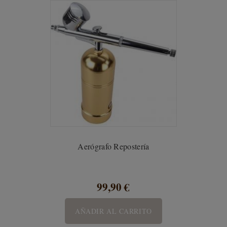
Aerógrafo Repostería
99,90 €
AÑADIR AL CARRITO