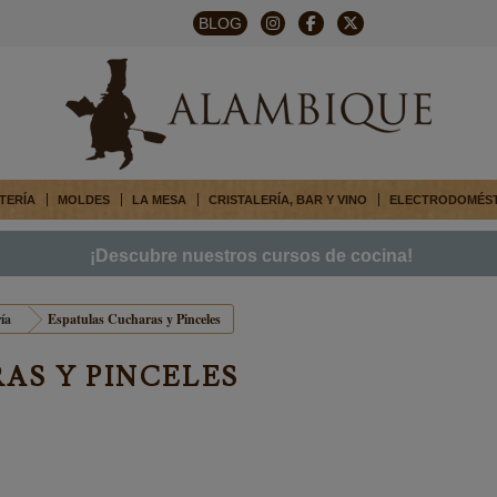
BLOG
TERÍA
MOLDES
LA MESA
CRISTALERÍA, BAR Y VINO
ELECTRODOMÉS
¡Descubre nuestros cursos de cocina!
ía
Espatulas Cucharas y Pinceles
AS Y PINCELES