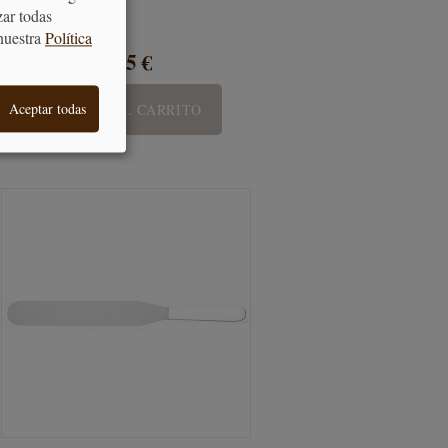
zar todas
nuestra
Política
4,05 €
Aceptar todas
AÑADIR AL CARRITO