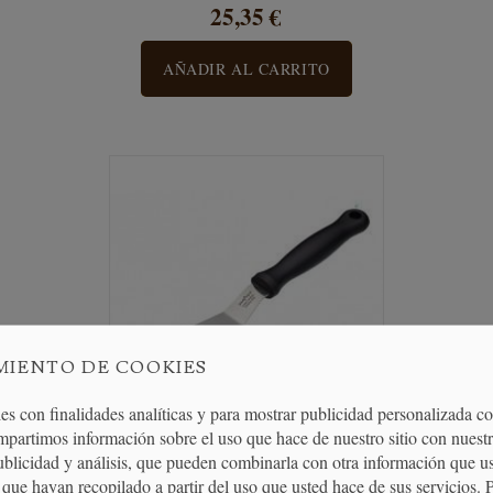
25,35 €
AÑADIR AL CARRITO
MIENTO DE COOKIES
es con finalidades analíticas y para mostrar publicidad personalizada c
mpartimos información sobre el uso que hace de nuestro sitio con nuestr
publicidad y análisis, que pueden combinarla con otra información que u
Espátula Pequeña Acodada
que hayan recopilado a partir del uso que usted hace de sus servicios. 