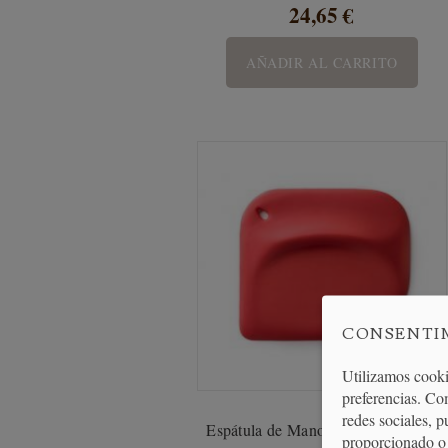
24,65 €
AÑADIR AL CARRITO
CONSENTI
Utilizamos cooki
preferencias. Co
redes sociales, 
Espátula de Mano en Silicona Roja
proporcionado o 