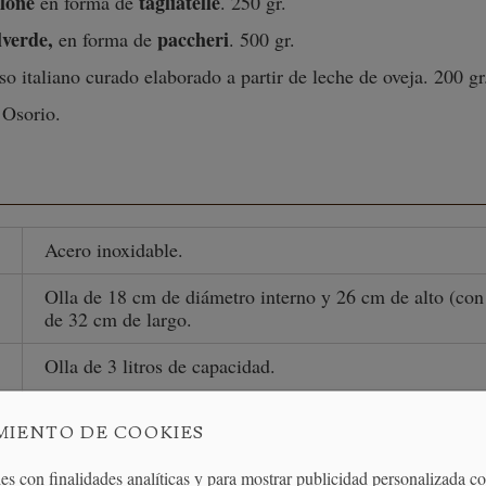
lone
tagliatelle
en forma de
. 250 gr.
lverde,
paccheri
en forma de
. 500 gr.
so italiano curado elaborado a partir de leche de oveja. 200 gr
 Osorio.
Acero inoxidable.
Olla de 18 cm de diámetro interno y 26 cm de alto (con
de 32 cm de largo.
Olla de 3 litros de capacidad.
Lavavajillas.
MIENTO DE COOKIES
es con finalidades analíticas y para mostrar publicidad personalizada c