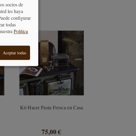
os socios de
sted les haya
S
Puede configurar
zar todas
nuestra
Política
Aceptar todas
Kit Hacer Pasta Fresca en Casa
75,00 €