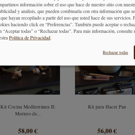
mpartimos información sobre el uso que hace de nuestro sitio con nuestr
publicidad y análisis, que pueden combinarla con otra información que u
PRODUCTOS RELACIONADO
que hayan recopilado a partir del uso que usted hace de sus servicios. 
ookies haciendo click en “Preferencias”. También puede aceptar o recha
n “Aceptar todas” o “Rechazar todas”. Para más información, consulte 
estra
Política de Privacidad
.
Rechazar todas
Kit Cocina Mediterránea II:
Kit para Hacer Pan
Mortero de...
58,00 €
56,00 €