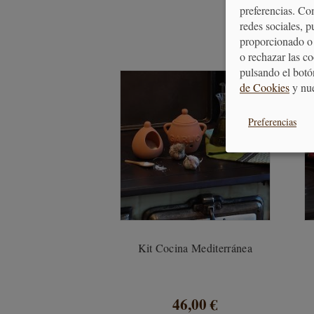
preferencias. Co
redes sociales, 
proporcionado o 
o rechazar las c
pulsando el botó
de Cookies
y nu
Preferencias
Kit Cocina Mediterránea
46,00 €