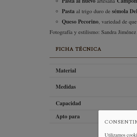
Pasta al huevo
Campofi
artesana
Pasta
sémola
De
al trigo duro de
Queso Pecorino
, variedad de que
Fotografía y estilismo: Sandra Jiménez
FICHA TÉCNICA
Material
Medidas
Capacidad
Apto para
CONSENTI
Utilizamos cooki