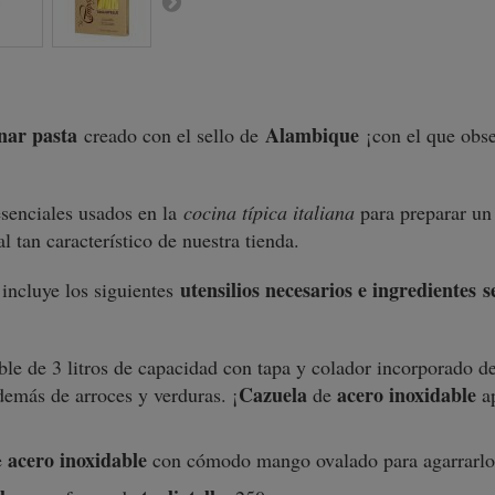
inar pasta
Alambique
creado con el sello de
¡con el que obse
 esenciales usados en la
cocina típica italiana
para preparar un
al tan característico de nuestra tienda.
a
utensilios necesarios e ingredientes
s
incluye los siguientes
le de 3 litros de capacidad con tapa y colador incorporado d
Cazuela
acero inoxidable
demás de arroces y verduras. ¡
de
ap
acero inoxidable
e
con cómodo mango ovalado para agarrarlo 