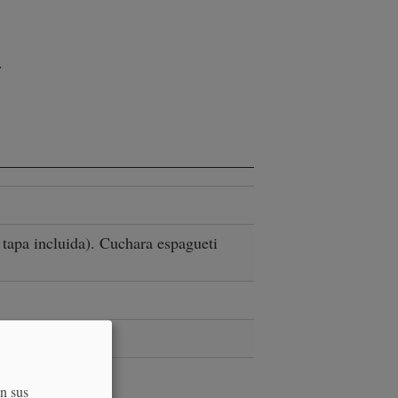
.
 tapa incluida). Cuchara espagueti
on sus