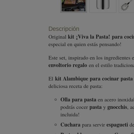
Descripción
kit
¡Viva la Pasta!
para coc
Original
especial en quien estás pensando!
Este set, inspirado en los ingredientes
envoltorio regalo
en el estilo tradicion
kit Alambique para cocinar past
El
deliciosa receta de pasta:
Olla para pasta
en acero inoxidab
pasta
gnocchis
podrás cocer
y
, a
incluida!
Cuchara
espagueti
para servir
d