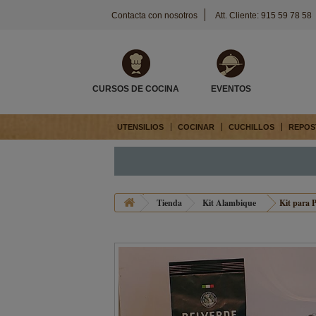
Contacta con nosotros
Att. Cliente: 915 59 78 58
CURSOS DE COCINA
EVENTOS
UTENSILIOS
COCINAR
CUCHILLOS
REPOS
Tienda
Kit Alambique
Kit para 