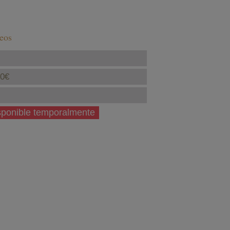
seos
40€
isponible temporalmente