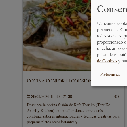
Consen
Utilizamos cooki
preferencias. Co
redes sociales, 
proporcionado o 
o rechazar las c
pulsando el botó
de Cookies
y nu
Preferencias
COCINA CONFORT FOODSION
28/09/2026 18:30 - 21:30
70 €
Descubre la cocina fusión de Rafa Torriko (TorriKo
AnarKy Kitchen) en un taller donde aprenderás a
combinar sabores internacionales y técnicas creativas para
preparar platos reconfortantes y...