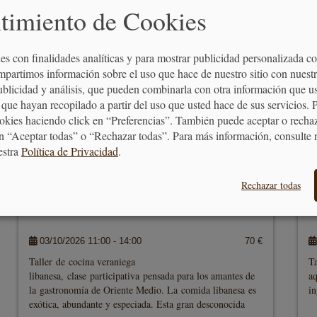
timiento de Cookies
es con finalidades analíticas y para mostrar publicidad personalizada c
mpartimos información sobre el uso que hace de nuestro sitio con nuestr
publicidad y análisis, que pueden combinarla con otra información que u
que hayan recopilado a partir del uso que usted hace de sus servicios. 
ookies haciendo click en “Preferencias”. También puede aceptar o recha
n “Aceptar todas” o “Rechazar todas”. Para más información, consulte 
estra
Política de Privacidad
.
Rechazar todas
COCINA LIBANESA
T
03/10/2026 11:00 - 14:00
70 €
Taller de cocina veraniega
T
libanesa, clase participativa pensada para los amantes de
aq
la gastronomía de Oriente Medio. La comida libanesa es
in
exótica, abundante y especiada. Esta gran desconocida