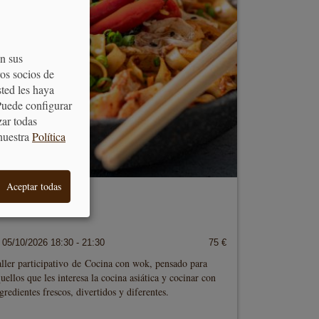
on sus
os socios de
sted les haya
Puede configurar
zar todas
nuestra
Política
Aceptar todas
ALLER DE WOK
05/10/2026 18:30 - 21:30
75 €
aller participativo de Cocina con wok, pensado para
uellos que les interesa la cocina asiática y cocinar con
gredientes frescos, divertidos y diferentes.