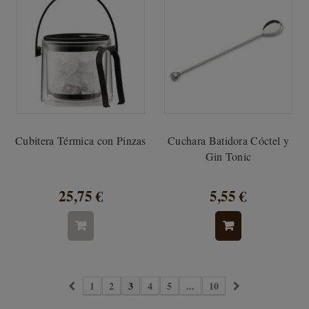
Cubitera Térmica con Pinzas
Cuchara Batidora Cóctel y
Gin Tonic
25,75 €
5,55 €
1
2
3
4
5
...
10