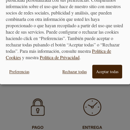
publicidad personalizada con sus preferencias. Compartimos
información sobre el uso que hace de nuestro sitio con nuestros
socios de redes sociales, publicidad y análisis, que pueden
combinarla con otra información que usted les haya
proporcionado o que hayan recopilado a partir del uso que usted
hace de sus servicios. Puede configurar o rechazar las cookies
haciendo click en “Preferencias”. También puede aceptar o
Copa Riedel Vinum
rechazar todas pulsando el botón “Aceptar todas” o “Rechazar
Chardonnay / Montrachet...
todas”. Para más información, consulte nuestra
Política de
Cookies
y nuestra
Política de Privacidad
.
49,00 €
Preferencias
Rechazar todas
Aceptar todas
PAGO
ENTREGA