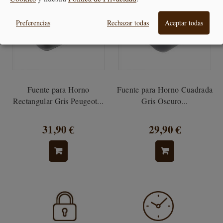
Preferencias
Rechazar todas
Aceptar todas
Fuente para Horno
Fuente para Horno Cuadrada
Rectangular Gris Peugeot...
Gris Oscuro...
31,90 €
29,90 €