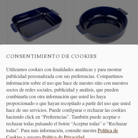
CONSENTIMIENTO DE COOKIES
Fuente para Horno
Fuente para Horno Redonda
Utilizamos cookies con finalidades analíticas y para mostrar
Rectangular Azul -...
Peugeot - Varios...
publicidad personalizada con sus preferencias. Compartimos
información sobre el uso que hace de nuestro sitio con nuestros
40,70 €
44,50 €
socios de redes sociales, publicidad y análisis, que pueden
combinarla con otra información que usted les haya
proporcionado o que hayan recopilado a partir del uso que usted
hace de sus servicios. Puede configurar o rechazar las cookies
haciendo click en “Preferencias”. También puede aceptar o
rechazar todas pulsando el botón “Aceptar todas” o “Rechazar
todas”. Para más información, consulte nuestra
Política de
Cookies
y nuestra
Política de Privacidad
.