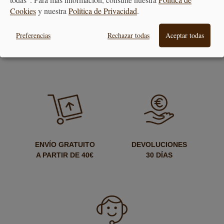
todas”. Para más información, consulte nuestra
Política de
Cookies
y nuestra
Política de Privacidad
.
Preferencias
Rechazar todas
Aceptar todas
PAGO
ENTREGA
SEGURO
24/48H
ENVÍO GRATUITO
DEVOLUCIONES
A PARTIR DE 40€
30 DÍAS