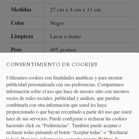
Medidas
27 cm x 4 cm x 11 cm
Color
Negro
Limpieza
Lavar a mano
Peso
405 gramos
CONSENTIMIENTO DE COOKIES
ENTRADAS DEL BLOG EN RELACIÓN
Utilizamos cookies con finalidades analíticas y para mostrar
publicidad personalizada con sus preferencias. Compartimos
información sobre el uso que hace de nuestro sitio con nuestros
socios de redes sociales, publicidad y análisis, que pueden
combinarla con otra información que usted les haya
DOLMA O TOLMA - HOJAS DE PARRA RELLENAS CON
proporcionado o que hayan recopilado a partir del uso que usted
SALSA DE YOGUR
hace de sus servicios. Puede configurar o rechazar las cookies
haciendo click en “Preferencias”. También puede aceptar o
rechazar todas pulsando el botón “Aceptar todas” o “Rechazar