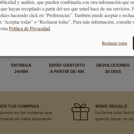
publicidad y análisis, que pueden combinarla con otra información que u
EGG, EL GADGET PERFECTO
que hayan recopilado a partir del uso que usted hace de sus servicios. 
ookies haciendo click en “Preferencias”. También puede aceptar o recha
n “Aceptar todas” o “Rechazar todas”. Para más información, consulte 
estra
Política de Privacidad
.
Rechazar todas
ENTREGA
ENVÍO GRATUITO
DEVOLUCIONES
24/48H
A PARTIR DE 40€
30 DÍAS
MOS TUS COMPRAS
BONO REGALO
puntos en tus compras que
La forma más fácil 
ormarán en vales descuento
quieras hacer un re