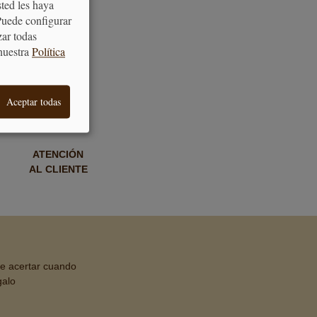
sted les haya
Puede configurar
zar todas
nuestra
Política
Aceptar todas
ATENCIÓN
AL CLIENTE
de acertar cuando
galo