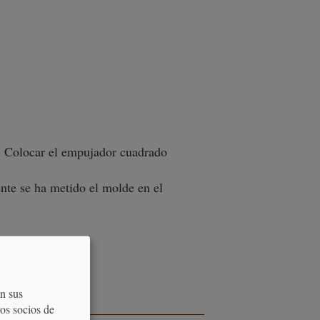
. Colocar el empujador cuadrado
nte se ha metido el molde en el
on sus
os socios de