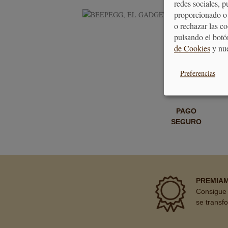
redes sociales, 
BEEP
proporcionado o 
o rechazar las c
pulsando el botó
de Cookies
y nu
Preferencias
PAGO
SEGURO
PREMIA
Consigue 
se transf