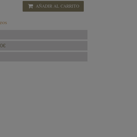
AÑADIR AL CARRITO
seos
40€