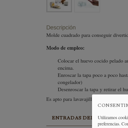
Descripción
Molde cuadrado para conseguir diverti
Modo de empleo:
Colocar el huevo cocido pelado a
encima.
Enroscar la tapa poco a poco hast
congelador)
Desenroscar la tapa y retirar el 
Es apto para lavavajillas.
CONSENTI
Utilizamos cooki
ENTRADAS DEL BLOG EN R
preferencias. Co