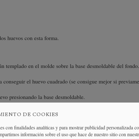
dos huevos con esta forma.
ún templado en el molde sobre la base desmoldable del fondo
a conseguir el huevo cuadrado (se consigue mejor si previame
huevo presionando la base desmoldable.
MIENTO DE COOKIES
es con finalidades analíticas y para mostrar publicidad personalizada c
ELACIÓN
mpartimos información sobre el uso que hace de nuestro sitio con nuestr