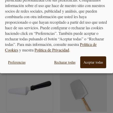
publicidad personalizada con sus preferencias. Compartimos
información sobre el uso que hace de nuestro sitio con nuestros
socios de redes sociales, publicidad y análisis, que pueden
combinarla con otra información que usted les haya
Espátula Acodada de Acero
Espátula Acodada de Acero
proporcionado o que hayan recopilado a partir del uso que usted
Inoxidable 12.5cm
Inoxidable 13cm...
hace de sus servicios. Puede configurar o rechazar las cookies
haciendo click en “Preferencias”. También puede aceptar o
24,65 €
29,29 €
rechazar todas pulsando el botón “Aceptar todas” o “Rechazar
todas”. Para más información, consulte nuestra
Política de
Cookies
y nuestra
Política de Privacidad
.
Preferencias
Rechazar todas
Aceptar todas