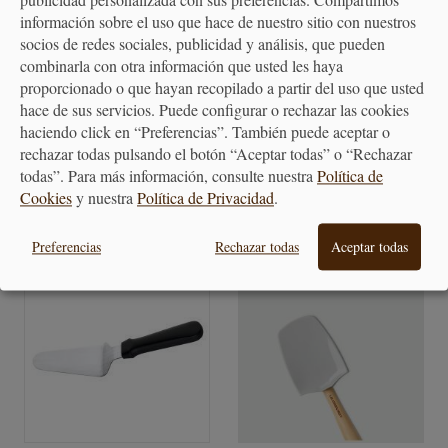
publicidad personalizada con sus preferencias. Compartimos
información sobre el uso que hace de nuestro sitio con nuestros
socios de redes sociales, publicidad y análisis, que pueden
combinarla con otra información que usted les haya
Espátula Acodada de Acero
Espátula Acodada de Acero
proporcionado o que hayan recopilado a partir del uso que usted
Inoxidable 12.5cm
Inoxidable 13cm...
hace de sus servicios. Puede configurar o rechazar las cookies
haciendo click en “Preferencias”. También puede aceptar o
24,65 €
29,29 €
rechazar todas pulsando el botón “Aceptar todas” o “Rechazar
todas”. Para más información, consulte nuestra
Política de
Cookies
y nuestra
Política de Privacidad
.
Preferencias
Rechazar todas
Aceptar todas