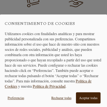
ENVÍO GRATUITO
DEVOLUCIONES
A PARTIR DE 40€
30 DÍAS
CONSENTIMIENTO DE COOKIES
Utilizamos cookies con finalidades analíticas y para mostrar
publicidad personalizada con sus preferencias. Compartimos
información sobre el uso que hace de nuestro sitio con nuestros
socios de redes sociales, publicidad y análisis, que pueden
combinarla con otra información que usted les haya
proporcionado o que hayan recopilado a partir del uso que usted
hace de sus servicios. Puede configurar o rechazar las cookies
ATENCIÓN
haciendo click en “Preferencias”. También puede aceptar o
AL CLIENTE
rechazar todas pulsando el botón “Aceptar todas” o “Rechazar
todas”. Para más información, consulte nuestra
Política de
Cookies
y nuestra
Política de Privacidad
.
Preferencias
Rechazar todas
Aceptar todas
PREMIAMOS TUS COMPRAS
Consigue puntos en tus compras