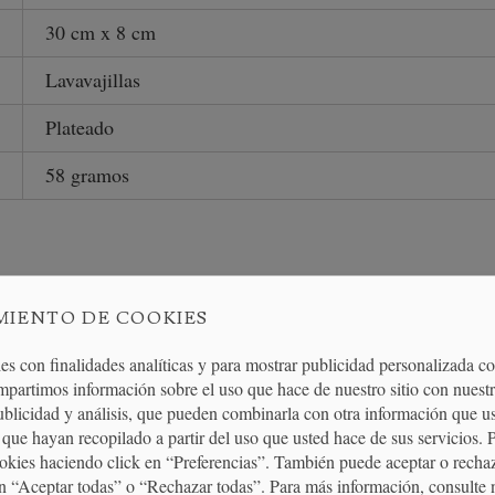
30 cm x 8 cm
Lavavajillas
Plateado
58 gramos
PRODUCTOS RELACIONADO
MIENTO DE COOKIES
es con finalidades analíticas y para mostrar publicidad personalizada c
mpartimos información sobre el uso que hace de nuestro sitio con nuestr
publicidad y análisis, que pueden combinarla con otra información que u
que hayan recopilado a partir del uso que usted hace de sus servicios. 
ookies haciendo click en “Preferencias”. También puede aceptar o recha
n “Aceptar todas” o “Rechazar todas”. Para más información, consulte 