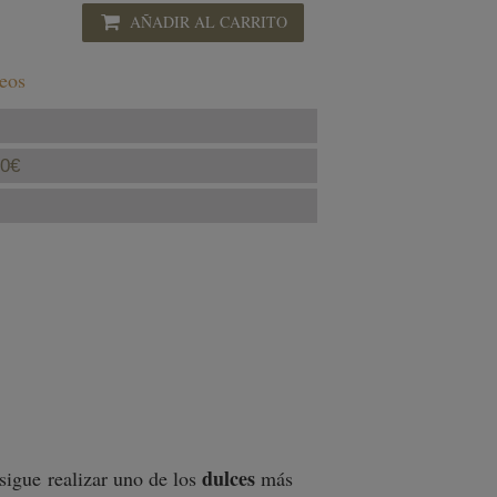
AÑADIR AL CARRITO
seos
40€
dulces
sigue
realizar uno de los
más