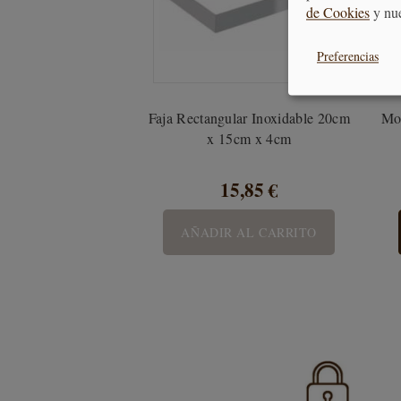
de Cookies
y nu
Preferencias
Faja Rectangular Inoxidable 20cm
Mo
x 15cm x 4cm
15,85 €
AÑADIR AL CARRITO