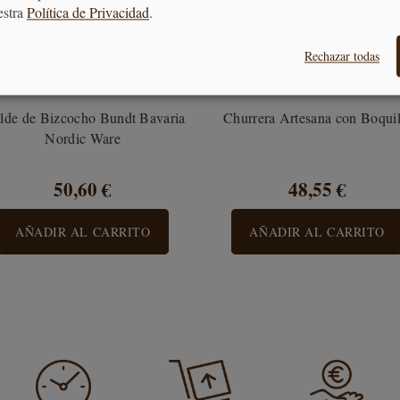
estra
Política de Privacidad
.
Rechazar todas
lde de Bizcocho Bundt Bavaria
Churrera Artesana con Boquil
Nordic Ware
50,60 €
48,55 €
AÑADIR AL CARRITO
AÑADIR AL CARRITO