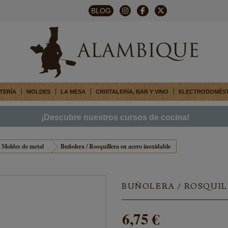
BLOG
TERÍA
MOLDES
LA MESA
CRISTALERÍA, BAR Y VINO
ELECTRODOMÉS
¡Descubre nuestros cursos de cocina!
Moldes de metal
Buñolera / Rosquillera en acero inoxidable
BUÑOLERA / ROSQUIL
6,75 €