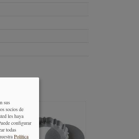
S
on sus
os socios de
sted les haya
Puede configurar
zar todas
nuestra
Política