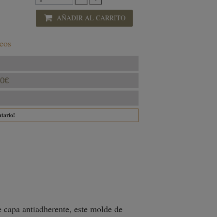
AÑADIR AL CARRITO
seos
40€
ntario!
 capa antiadherente, este molde de