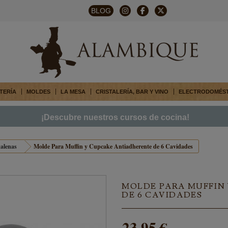
BLOG
TERÍA
MOLDES
LA MESA
CRISTALERÍA, BAR Y VINO
ELECTRODOMÉS
¡Descubre nuestros cursos de cocina!
alenas
Molde Para Muffin y Cupcake Antiadherente de 6 Cavidades
MOLDE PARA MUFFIN
DE 6 CAVIDADES
23,95 €