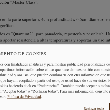
ección “Master Class”.
en la parte superior x 4cm profundidad x 6,5cm diametro en l
gorífico.
ldes es "Quantum2" para panadería, repostería y pastelería. 
 aportar resistencia a altas temperaturas y soportar un uso i
 composición, no los PTFEs por lo que es un antiadherentes l
MIENTO DE COOKIES
es con finalidades analíticas y para mostrar publicidad personalizada c
mpartimos información sobre el uso que hace de nuestro sitio con nuestr
publicidad y análisis, que pueden combinarla con otra información que u
que hayan recopilado a partir del uso que usted hace de sus servicios. 
ookies haciendo click en “Preferencias”. También puede aceptar o recha
ENTREGA
ENVÍO GRATUITO
DEVOLUCIONES
n “Aceptar todas” o “Rechazar todas”. Para más información, consulte 
24/48H
A PARTIR DE 40€
30 DÍAS
estra
Política de Privacidad
.
Rechazar todas