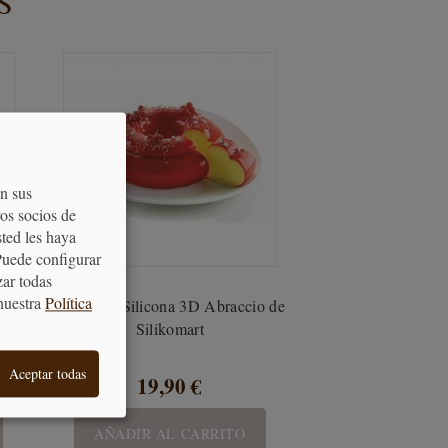
S
on sus
os socios de
sted les haya
Puede configurar
zar todas
nuestra
Política
 de
Molde de Silicona 3D Abraccio de
Silikomart
Aceptar todas
19,90 €
AÑADIR AL CARRITO