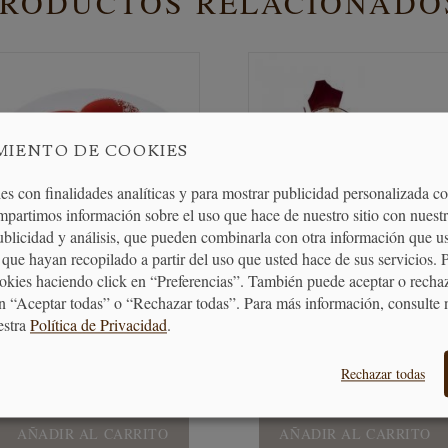
PRODUCTOS RELACIONADO
MIENTO DE COOKIES
es con finalidades analíticas y para mostrar publicidad personalizada c
mpartimos información sobre el uso que hace de nuestro sitio con nuestr
publicidad y análisis, que pueden combinarla con otra información que u
que hayan recopilado a partir del uso que usted hace de sus servicios. 
ookies haciendo click en “Preferencias”. También puede aceptar o recha
n “Aceptar todas” o “Rechazar todas”. Para más información, consulte 
de Silicona Corazón Efecto 3D
Molde de Silicona Mr. Pillow
estra
Política de Privacidad
.
Batticuore
Silikomart
Rechazar todas
19,90 €
32,50 €
AÑADIR AL CARRITO
AÑADIR AL CARRITO