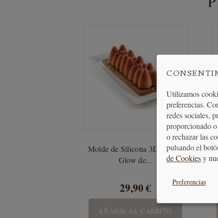
CONSENTI
Utilizamos cooki
preferencias. Co
redes sociales, 
proporcionado o 
o rechazar las c
pulsando el botó
Molde de Silicona 3D Kit Ice
Mol
de Cookies
y nu
Glow de...
Preferencias
29,90 €
AÑADIR AL CARRITO