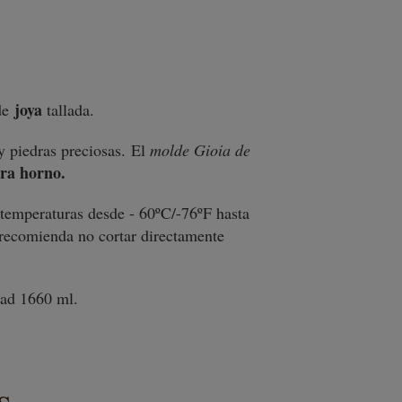
joya
 de
tallada.
 y piedras preciosas. El
molde Gioia de
ra horno.
temperaturas desde - 60ºC/-76ºF hasta
e recomienda no cortar directamente
dad 1660 ml.