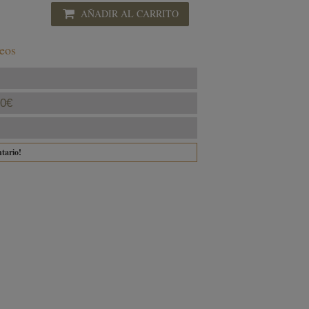
AÑADIR AL CARRITO
seos
40€
ntario!