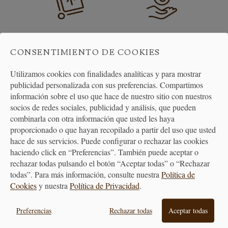
ENVÍO GRATUITO
DEVOLUCIONES
A PARTIR DE 40€
30 DÍAS
CONSENTIMIENTO DE COOKIES
Utilizamos cookies con finalidades analíticas y para mostrar
publicidad personalizada con sus preferencias. Compartimos
información sobre el uso que hace de nuestro sitio con nuestros
socios de redes sociales, publicidad y análisis, que pueden
combinarla con otra información que usted les haya
proporcionado o que hayan recopilado a partir del uso que usted
hace de sus servicios. Puede configurar o rechazar las cookies
ATENCIÓN
haciendo click en “Preferencias”. También puede aceptar o
AL CLIENTE
rechazar todas pulsando el botón “Aceptar todas” o “Rechazar
todas”. Para más información, consulte nuestra
Política de
Cookies
y nuestra
Política de Privacidad
.
Preferencias
Rechazar todas
Aceptar todas
PREMIAMOS TUS COMPRAS
Consigue puntos en tus compras