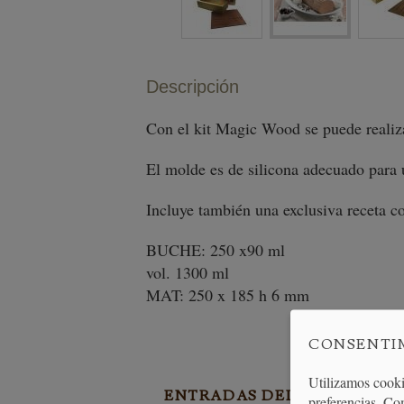
Descripción
Con el kit Magic Wood se puede realizar
El molde es de silicona adecuado para 
Incluye también una exclusiva receta c
BUCHE: 250 x90 ml
vol. 1300 ml
MAT: 250 x 185 h 6 mm
CONSENTI
Utilizamos cooki
ENTRADAS DEL BLOG EN R
preferencias. Co