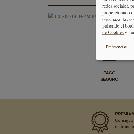
redes sociales, 
proporcionado o 
HELADO DE 
o rechazar las c
pulsando el botó
de Cookies
y nu
Preferencias
PAGO
SEGURO
PREMIA
Consigue 
se transf