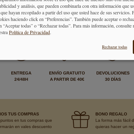
publicidad y análisis, que pueden combinarla con otra información que u
que hayan recopilado a partir del uso que usted hace de sus servicios. 
FRAMBUESA
ookies haciendo click en “Preferencias”. También puede aceptar o recha
n “Aceptar todas” o “Rechazar todas”. Para más información, consulte 
estra
Política de Privacidad
.
Rechazar todas
ENTREGA
ENVÍO GRATUITO
DEVOLUCIONES
24/48H
A PARTIR DE 40€
30 DÍAS
MOS TUS COMPRAS
BONO REGALO
puntos en tus compras que
La forma más fácil 
ormarán en vales descuento
quieras hacer un re