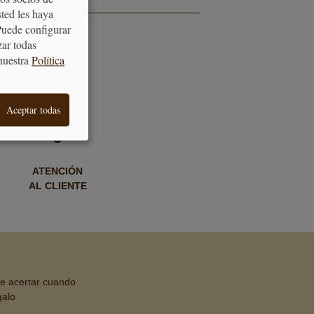
sted les haya
Puede configurar
zar todas
nuestra
Política
Aceptar todas
ATENCIÓN
AL CLIENTE
de acertar cuando
galo