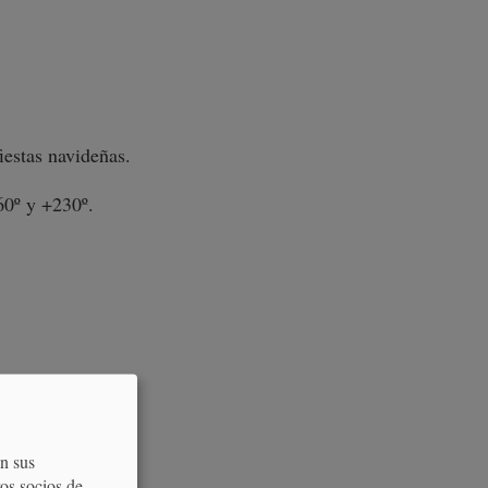
iestas navideñas.
 60º y +230º.
on sus
os socios de