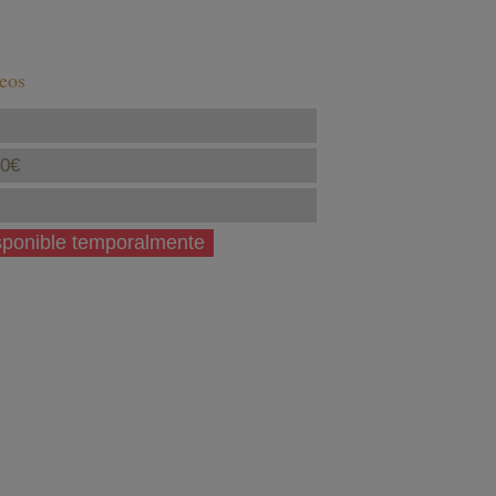
seos
40€
isponible temporalmente