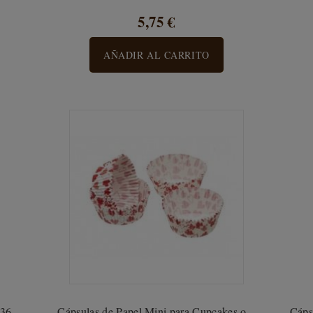
5,75 €
AÑADIR AL CARRITO
36...
Cápsulas de Papel Mini para Cupcakes o...
Cáps