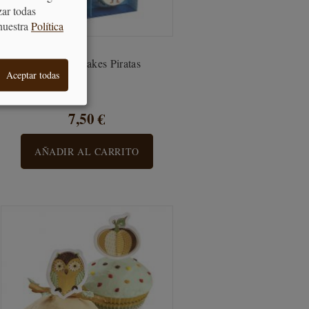
zar todas
nuestra
Política
Juego Cupcakes Piratas
Aceptar todas
7,50 €
AÑADIR AL CARRITO