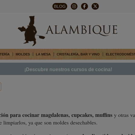
BLOG
TERÍA
MOLDES
LA MESA
CRISTALERÍA, BAR Y VINO
ELECTRODOMÉS
¡Descubre nuestros cursos de cocina!
ción para cocinar magdalenas, cupcakes, muffins
y otras v
e limpiarlos, ya que son moldes desechables.