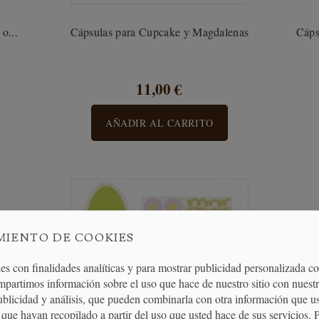
o...
Cápsulas para Cupcake y Magdalenas
Cáps
11,00 €
AÑADIR AL CARRITO
MIENTO DE COOKIES
es con finalidades analíticas y para mostrar publicidad personalizada c
mpartimos información sobre el uso que hace de nuestro sitio con nuestr
publicidad y análisis, que pueden combinarla con otra información que u
que hayan recopilado a partir del uso que usted hace de sus servicios. 