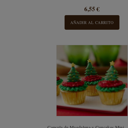
6,55 €
AÑADIR AL CARRITO
Capsula de Magdalena y Cupcakes Mini - 