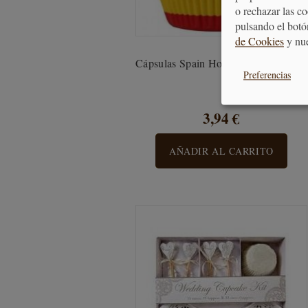
o rechazar las c
pulsando el botó
de Cookies
y nu
Cápsulas Spain House of Mary 50uds
Preferencias
3,94 €
AÑADIR AL CARRITO