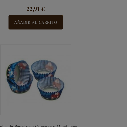
22,91 €
AÑADIR AL CARRITO
ulas de Papel para Cupcake o Magdalena...