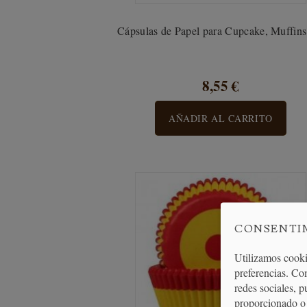
Cápsulas de Papel para Cupcake, Muffins 
8,55 €
AÑADIR AL CARRITO
CONSENTI
Utilizamos cooki
preferencias. Co
redes sociales, 
proporcionado o 