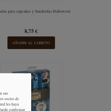
ulas para cupcakes y banderitas Halloween
8,75 €
AÑADIR AL CARRITO
on sus
os socios de
sted les haya
Puede configurar