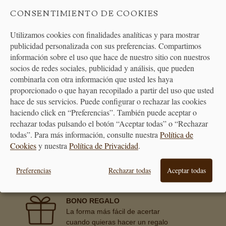
CONSENTIMIENTO DE COOKIES
Utilizamos cookies con finalidades analíticas y para mostrar
publicidad personalizada con sus preferencias. Compartimos
información sobre el uso que hace de nuestro sitio con nuestros
ATENCIÓN
socios de redes sociales, publicidad y análisis, que pueden
AL CLIENTE
combinarla con otra información que usted les haya
proporcionado o que hayan recopilado a partir del uso que usted
hace de sus servicios. Puede configurar o rechazar las cookies
haciendo click en “Preferencias”. También puede aceptar o
rechazar todas pulsando el botón “Aceptar todas” o “Rechazar
todas”. Para más información, consulte nuestra
Política de
PREMIAMOS TUS COMPRAS
Cookies
y nuestra
Política de Privacidad
.
Consigue puntos en tus compras
que se transformarán en vales
descuento
Preferencias
Rechazar todas
Aceptar todas
BONO REGALO
La forma más fácil de acertar
cuando quieras hacer un regalo