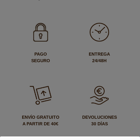
PAGO
ENTREGA
SEGURO
24/48H
ENVÍO GRATUITO
DEVOLUCIONES
A PARTIR DE 40€
30 DÍAS