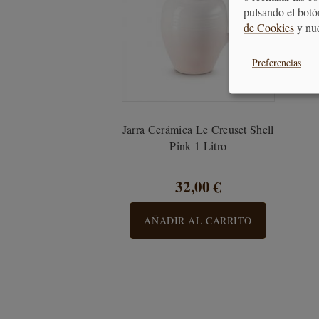
pulsando el botó
de Cookies
y nu
Preferencias
Jarra Cerámica Le Creuset Shell
Pink 1 Litro
32,00 €
AÑADIR AL CARRITO