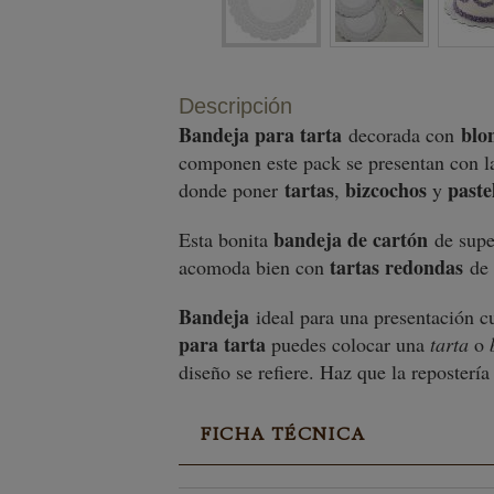
Descripción
Bandeja para tarta
blo
decorada con
componen este pack se presentan con 
tartas
bizcochos
paste
donde poner
,
y
bandeja de cartón
Esta bonita
de super
tartas redondas
acomoda bien con
de 
Bandeja
ideal para una presentación c
para tarta
puedes colocar una
tarta
o
b
diseño se refiere. Haz que la reposterí
FICHA TÉCNICA