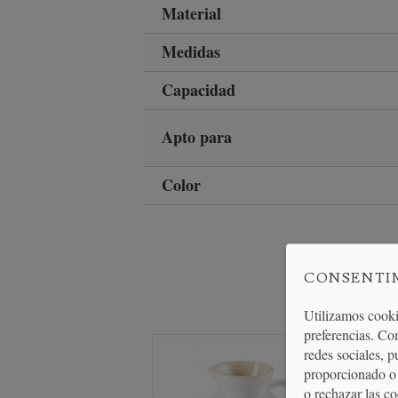
Material
Medidas
Capacidad
Apto para
Color
CONSENTI
Utilizamos cooki
preferencias. Co
redes sociales, 
proporcionado o 
o rechazar las c