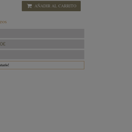
AÑADIR AL CARRITO
seos
40€
ntario!