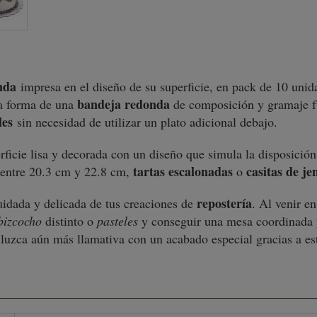
nda
impresa en el diseño de su superficie, en pack de 10 unid
bandeja redonda
la forma de una
de composición y gramaje fu
les
sin necesidad de utilizar un plato adicional debajo.
ficie lisa y decorada con un diseño que simula la disposició
tartas escalonadas
casitas de je
entre 20.3 cm y 22.8 cm,
o
repostería
uidada y delicada de tus creaciones de
. Al venir e
izcocho
distinto o
pasteles
y conseguir una mesa coordinada 
a luzca aún más llamativa con un acabado especial gracias a e