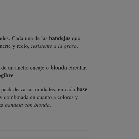
bandejas
ades. Cada una de las
que
erte y recio,
resistente a la grasa
,
blonda
n de un ancho encaje o
circular,
ngibre
.
base
n pack de varias unidades, en cada
y combinada en cuanto a colores y
sta
bandeja con blonda
.