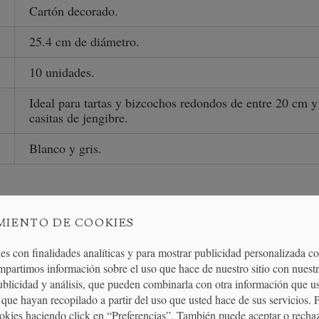
Cartón decorado.
25.4 cm de diámetro.
10 unidades.
Ideal para tartas y bizcochos redondos de entre 20 cm y
casitas de jengibre.
Blanco y gris.
MIENTO DE COOKIES
PRODUCTOS RELACIONADO
es con finalidades analíticas y para mostrar publicidad personalizada c
mpartimos información sobre el uso que hace de nuestro sitio con nuestr
publicidad y análisis, que pueden combinarla con otra información que u
que hayan recopilado a partir del uso que usted hace de sus servicios. 
ookies haciendo click en “Preferencias”. También puede aceptar o recha