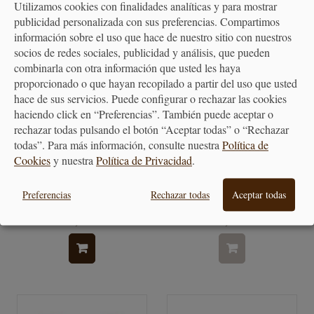
Utilizamos cookies con finalidades analíticas y para mostrar
publicidad personalizada con sus preferencias. Compartimos
información sobre el uso que hace de nuestro sitio con nuestros
socios de redes sociales, publicidad y análisis, que pueden
combinarla con otra información que usted les haya
proporcionado o que hayan recopilado a partir del uso que usted
hace de sus servicios. Puede configurar o rechazar las cookies
haciendo click en “Preferencias”. También puede aceptar o
rechazar todas pulsando el botón “Aceptar todas” o “Rechazar
todas”. Para más información, consulte nuestra
Política de
Cookies
y nuestra
Política de Privacidad
.
Cuenco de porcelana pez con
Plato Calabaza Le Creuset
borde azul
Pequeño - Varios...
Preferencias
Rechazar todas
Aceptar todas
10,20 €
13,00 €