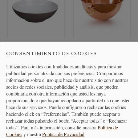
Bol Ensaladera de Gres
Cuenco de Cobre con Anillas
CONSENTIMIENTO DE COOKIES
Primitif 28,5 cm.
de Bronce 26 cm.
Utilizamos cookies con finalidades analíticas y para mostrar
publicidad personalizada con sus preferencias. Compartimos
45,90 €
115,40 €
información sobre el uso que hace de nuestro sitio con nuestros
socios de redes sociales, publicidad y análisis, que pueden
combinarla con otra información que usted les haya
proporcionado o que hayan recopilado a partir del uso que usted
hace de sus servicios. Puede configurar o rechazar las cookies
haciendo click en “Preferencias”. También puede aceptar o
rechazar todas pulsando el botón “Aceptar todas” o “Rechazar
todas”. Para más información, consulte nuestra
Política de
Cookies
y nuestra
Política de Privacidad
.