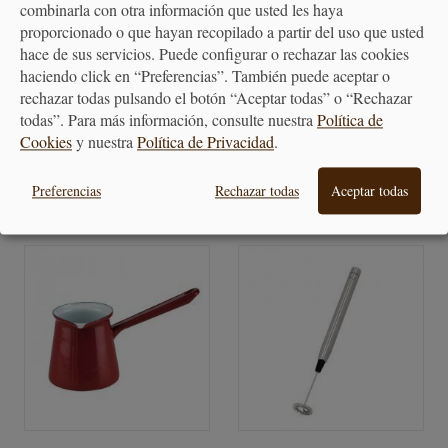
combinarla con otra información que usted les haya
proporcionado o que hayan recopilado a partir del uso que usted
hace de sus servicios. Puede configurar o rechazar las cookies
Cafetera italiana de acero
Cafetera Bialetti Moka
haciendo click en “Preferencias”. También puede aceptar o
Venus Bialetti
Exclusive azul...
rechazar todas pulsando el botón “Aceptar todas” o “Rechazar
todas”. Para más información, consulte nuestra
Política de
63,50 €
44,90 €
Cookies
y nuestra
Política de Privacidad
.
Preferencias
Rechazar todas
Aceptar todas