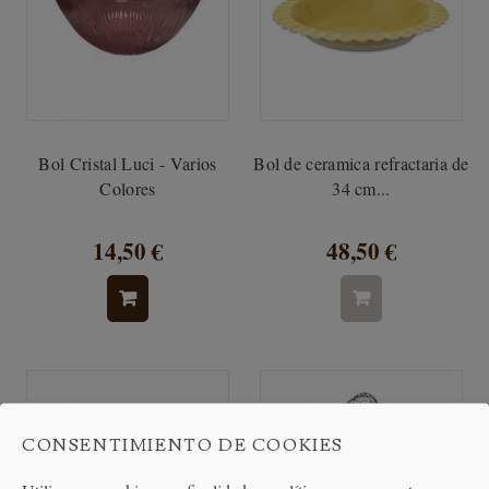
Bol Cristal Luci - Varios
Bol de ceramica refractaria de
Colores
34 cm...
14,50 €
48,50 €
CONSENTIMIENTO DE COOKIES