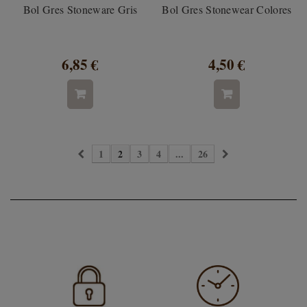
Bol Gres Stoneware Gris
Bol Gres Stonewear Colores
6,85 €
4,50 €
1
2
3
4
...
26