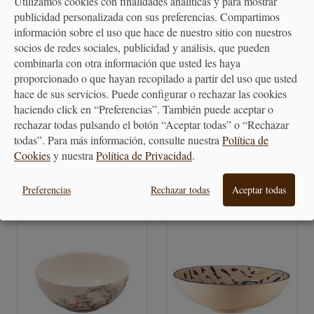
Utilizamos cookies con finalidades analíticas y para mostrar
publicidad personalizada con sus preferencias. Compartimos
información sobre el uso que hace de nuestro sitio con nuestros
socios de redes sociales, publicidad y análisis, que pueden
combinarla con otra información que usted les haya
proporcionado o que hayan recopilado a partir del uso que usted
Bol de Cristal - 6 Unidades
Bol de Cristal Estrella - Varios
hace de sus servicios. Puede configurar o rechazar las cookies
Tamaños
haciendo click en “Preferencias”. También puede aceptar o
rechazar todas pulsando el botón “Aceptar todas” o “Rechazar
33,75 €
10,30 €
todas”. Para más información, consulte nuestra
Política de
Cookies
y nuestra
Política de Privacidad
.
Preferencias
Rechazar todas
Aceptar todas