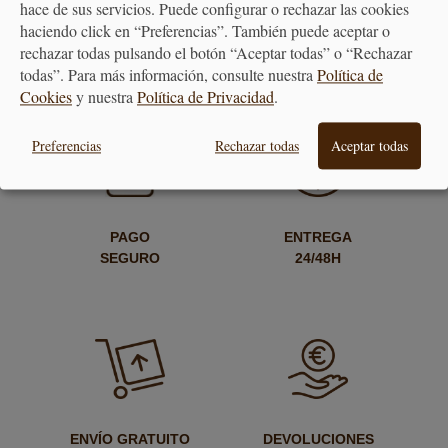
69,90 €
69,90 €
hace de sus servicios. Puede configurar o rechazar las cookies
haciendo click en “Preferencias”. También puede aceptar o
rechazar todas pulsando el botón “Aceptar todas” o “Rechazar
todas”. Para más información, consulte nuestra
Política de
Cookies
y nuestra
Política de Privacidad
.
Preferencias
Rechazar todas
Aceptar todas
PAGO
ENTREGA
SEGURO
24/48H
ENVÍO GRATUITO
DEVOLUCIONES