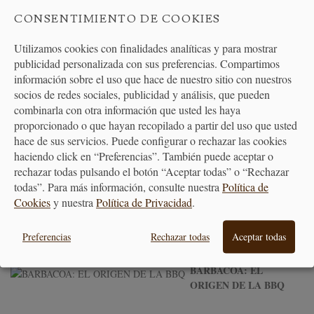
CONSENTIMIENTO DE COOKIES
FICHA TÉCNICA
Utilizamos cookies con finalidades analíticas y para mostrar
publicidad personalizada con sus preferencias. Compartimos
Material
Carbón de madera de haya.
información sobre el uso que hace de nuestro sitio con nuestros
socios de redes sociales, publicidad y análisis, que pueden
Medidas
50 cm x 30 cm x 20 cm.
combinarla con otra información que usted les haya
proporcionado o que hayan recopilado a partir del uso que usted
Capacidad
1kg ó 2.5 kg.
hace de sus servicios. Puede configurar o rechazar las cookies
haciendo click en “Preferencias”. También puede aceptar o
Peso
1 kg ó 2.5 kg.
rechazar todas pulsando el botón “Aceptar todas” o “Rechazar
todas”. Para más información, consulte nuestra
Política de
Cookies
y nuestra
Política de Privacidad
.
ENTRADAS DEL BLOG EN RELACIÓN
Preferencias
Rechazar todas
Aceptar todas
BARBACOA: EL
ORIGEN DE LA BBQ