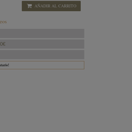
AÑADIR AL CARRITO
seos
40€
ntario!