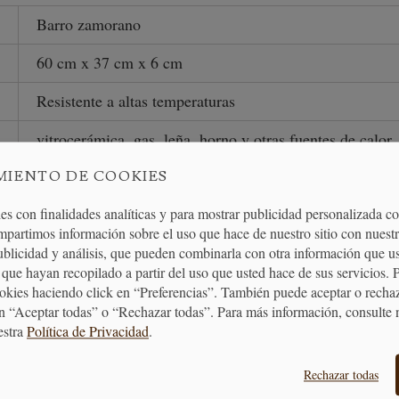
Barro zamorano
60 cm x 37 cm x 6 cm
Resistente a altas temperaturas
vitrocerámica, gas, leña, horno y otras fuentes de calor
Marrón
MIENTO DE COOKIES
es con finalidades analíticas y para mostrar publicidad personalizada c
Libre de plomo
mpartimos información sobre el uso que hace de nuestro sitio con nuestr
7 kg
publicidad y análisis, que pueden combinarla con otra información que u
que hayan recopilado a partir del uso que usted hace de sus servicios. 
ookies haciendo click en “Preferencias”. También puede aceptar o recha
n “Aceptar todas” o “Rechazar todas”. Para más información, consulte 
estra
Política de Privacidad
.
ELACIÓN
Rechazar todas
CAZUELA DE BARRO: CUÍDALA Y TENLA TODA L