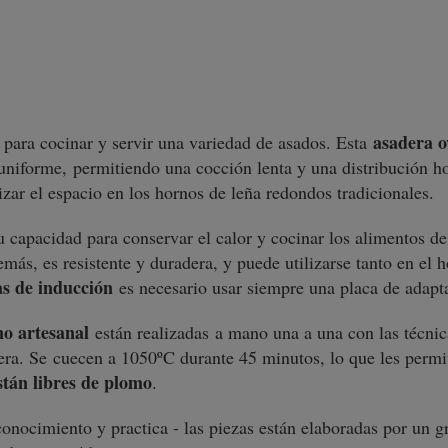
asadera o
 para cocinar y servir una variedad de asados. Esta
a uniforme, permitiendo una cocción lenta y una distribución 
zar el espacio en los hornos de leña redondos tradicionales.
u capacidad para conservar el calor y cocinar los alimentos d
demás, es resistente y duradera, y puede utilizarse tanto en el
as de inducción
es necesario usar siempre una placa de adapt
no artesanal
están realizadas a mano una a una con las técnica
rera. Se cuecen a 1050ºC durante 45 minutos, lo que les perm
stán libres de plomo
.
conocimiento y practica - las piezas están elaboradas por un 