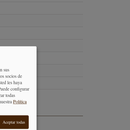
on sus
os socios de
sted les haya
Puede configurar
zar todas
nuestra
Política
Aceptar todas
A VIDA