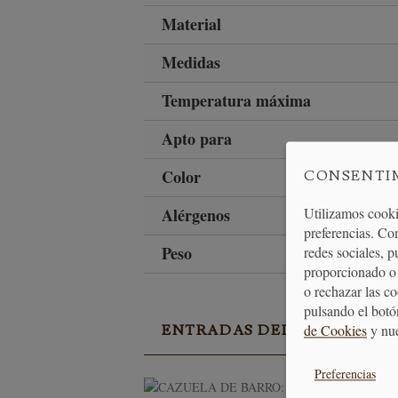
Material
Medidas
Temperatura máxima
Apto para
Color
CONSENTI
Alérgenos
Utilizamos cooki
preferencias. Co
Peso
redes sociales, 
proporcionado o 
o rechazar las c
pulsando el botó
de Cookies
y nu
ENTRADAS DEL BLOG EN R
Preferencias