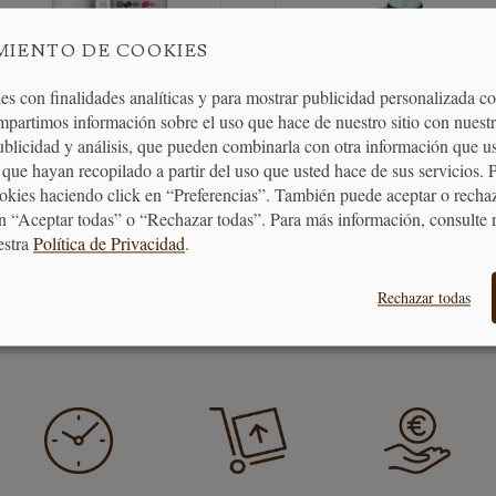
MIENTO DE COOKIES
es con finalidades analíticas y para mostrar publicidad personalizada c
Sifón de Espumas 0,5L
Soplete Gourmet Luxe
mpartimos información sobre el uso que hace de nuestro sitio con nuestr
publicidad y análisis, que pueden combinarla con otra información que u
que hayan recopilado a partir del uso que usted hace de sus servicios. 
53,55 €
27,00 €
ookies haciendo click en “Preferencias”. También puede aceptar o recha
n “Aceptar todas” o “Rechazar todas”. Para más información, consulte 
estra
Política de Privacidad
.
AÑADIR AL CARRITO
AÑADIR AL CARRITO
Rechazar todas