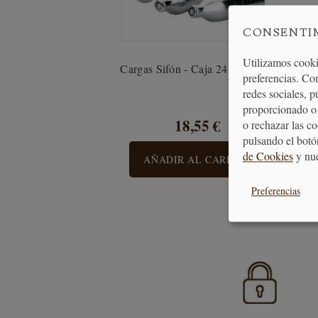
CONSENTI
Utilizamos cooki
Cargas Sifón - Caja 24 Unidades
preferencias. Co
redes sociales, 
proporcionado o 
18,55 €
o rechazar las c
pulsando el botó
de Cookies
y nu
AÑADIR AL CARRITO
Preferencias