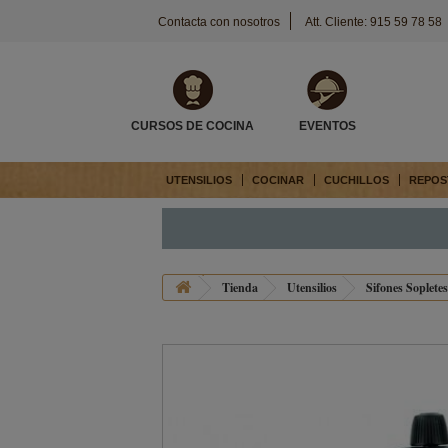
Contacta con nosotros
Att. Cliente: 915 59 78 58
CURSOS DE COCINA
EVENTOS
UTENSILIOS
COCINAR
CUCHILLOS
REPOS
Tienda
Utensilios
Sifones Soplete