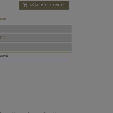
AÑADIR AL CARRITO
seos
40€
ntario!