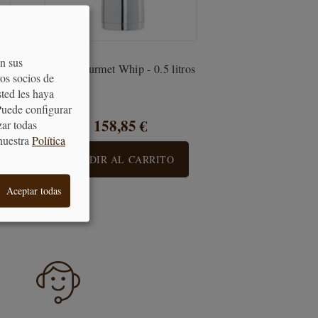
on sus
Sifón Gourmet Whip - 0.5 litros
os socios de
sted les haya
Puede configurar
158,85 €
zar todas
nuestra
Política
AÑADIR AL CARRITO
Aceptar todas