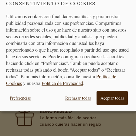
CONSENTIMIENTO DE COOKIES
Utilizamos cookies con finalidades analíticas y para mostrar
publicidad personalizada con sus preferencias. Compartimos
información sobre el uso que hace de nuestro sitio con nuestros
ATENCIÓN
socios de redes sociales, publicidad y análisis, que pueden
AL CLIENTE
combinarla con otra información que usted les haya
proporcionado o que hayan recopilado a partir del uso que usted
hace de sus servicios. Puede configurar o rechazar las cookies
haciendo click en “Preferencias”. También puede aceptar o
rechazar todas pulsando el botón “Aceptar todas” o “Rechazar
PREMIAMOS TUS COMPRAS
todas”. Para más información, consulte nuestra
Política de
Consigue puntos en tus compras
Cookies
y nuestra
Política de Privacidad
.
que se transformarán en vales
descuento
Preferencias
Rechazar todas
Aceptar todas
BONO REGALO
La forma más fácil de acertar
cuando quieras hacer un regalo