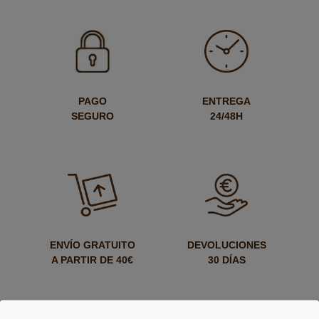
PAGO
ENTREGA
SEGURO
24/48H
ENVÍO GRATUITO
DEVOLUCIONES
A PARTIR DE 40€
30 DÍAS