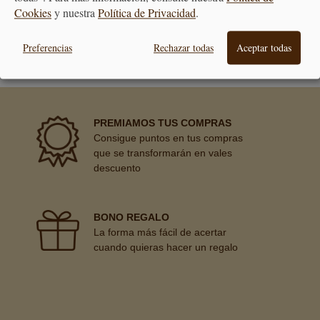
Cookies
y nuestra
Política de Privacidad
.
ATENCIÓN
AL CLIENTE
Preferencias
Rechazar todas
Aceptar todas
PREMIAMOS TUS COMPRAS
Consigue puntos en tus compras
que se transformarán en vales
descuento
BONO REGALO
La forma más fácil de acertar
cuando quieras hacer un regalo