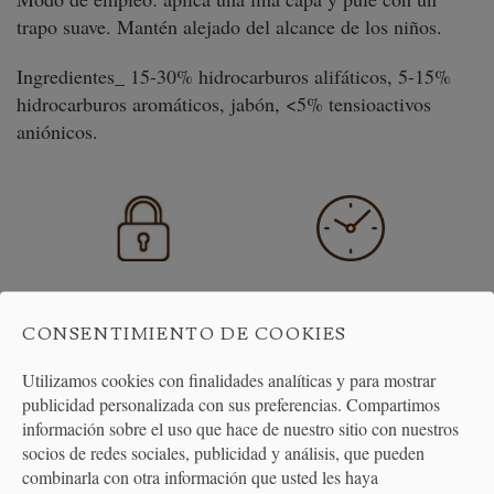
trapo suave. Mantén alejado del alcance de los niños.
Ingredientes_ 15-30% hidrocarburos alifáticos, 5-15%
hidrocarburos aromáticos, jabón, <5% tensioactivos
aniónicos.
PAGO
ENTREGA
SEGURO
24/48H
CONSENTIMIENTO DE COOKIES
Utilizamos cookies con finalidades analíticas y para mostrar
publicidad personalizada con sus preferencias. Compartimos
información sobre el uso que hace de nuestro sitio con nuestros
socios de redes sociales, publicidad y análisis, que pueden
combinarla con otra información que usted les haya