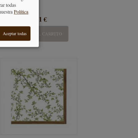
zar todas
nuestra
Política
7,01 €
Aceptar todas
AÑADIR AL CARRITO