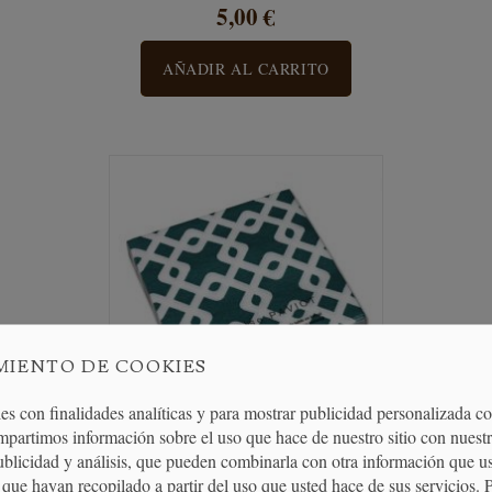
5,00 €
AÑADIR AL CARRITO
MIENTO DE COOKIES
es con finalidades analíticas y para mostrar publicidad personalizada c
mpartimos información sobre el uso que hace de nuestro sitio con nuestr
publicidad y análisis, que pueden combinarla con otra información que u
.
Servilletas de Papel Entrelazado Verde
que hayan recopilado a partir del uso que usted hace de sus servicios. 