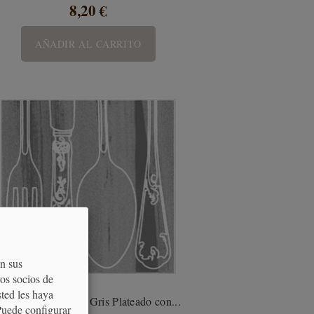
8,20 €
AÑADIR AL CARRITO
on sus
os socios de
sted les haya
Servilletas de Papel Gris Plateado con...
Puede configurar