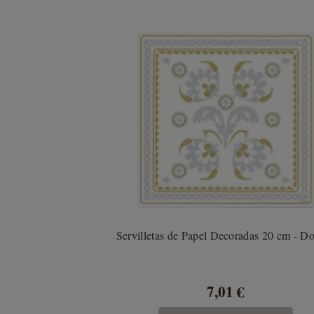
Servilletas de Papel Decoradas 20 cm - D
7,01 €