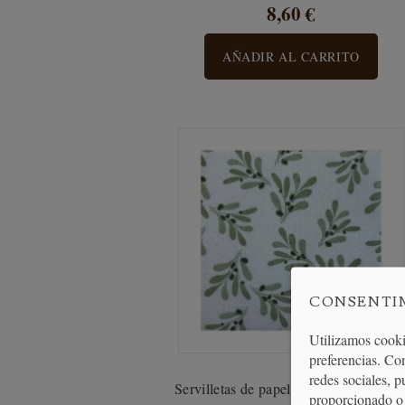
8,60 €
AÑADIR AL CARRITO
CONSENTI
Utilizamos cooki
preferencias. Co
redes sociales, 
Servilletas de papel efecto tela olivier..
proporcionado o 