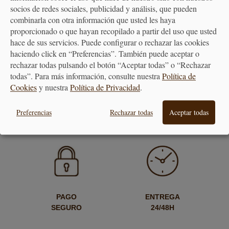
socios de redes sociales, publicidad y análisis, que pueden
combinarla con otra información que usted les haya
proporcionado o que hayan recopilado a partir del uso que usted
Delantal de Cocina Causeway
Delantal de cocina algodón
hace de sus servicios. Puede configurar o rechazar las cookies
Geo algodón
Mourne Heather
haciendo click en “Preferencias”. También puede aceptar o
rechazar todas pulsando el botón “Aceptar todas” o “Rechazar
todas”. Para más información, consulte nuestra
Política de
22,95 €
28,85 €
Cookies
y nuestra
Política de Privacidad
.
Preferencias
Rechazar todas
Aceptar todas
PAGO
ENTREGA
SEGURO
24/48H