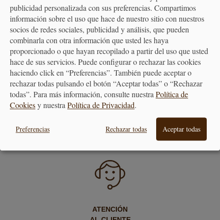
publicidad personalizada con sus preferencias. Compartimos
PAGO
ENTREGA
información sobre el uso que hace de nuestro sitio con nuestros
SEGURO
24/48H
socios de redes sociales, publicidad y análisis, que pueden
combinarla con otra información que usted les haya
proporcionado o que hayan recopilado a partir del uso que usted
hace de sus servicios. Puede configurar o rechazar las cookies
haciendo click en “Preferencias”. También puede aceptar o
rechazar todas pulsando el botón “Aceptar todas” o “Rechazar
todas”. Para más información, consulte nuestra
Política de
Cookies
y nuestra
Política de Privacidad
.
ENVÍO GRATUITO
DEVOLUCIONES
A PARTIR DE 40€
30 DÍAS
Preferencias
Rechazar todas
Aceptar todas
ATENCIÓN
AL CLIENTE