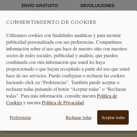
ENVÍO GRATUITO
DEVOLUCIONES
A PARTIR DE 40€
30 DÍAS
CONSENTIMIENTO DE COOKIES
Utilizamos cookies con finalidades analíticas y para mostrar
publicidad personalizada con sus preferencias. Compartimos
información sobre el uso que hace de nuestro sitio con nuestros
socios de redes sociales, publicidad y análisis, que pueden
combinarla con otra información que usted les haya
ATENCIÓN
proporcionado o que hayan recopilado a partir del uso que usted
AL CLIENTE
hace de sus servicios. Puede configurar o rechazar las cookies
haciendo click en “Preferencias”. También puede aceptar o
rechazar todas pulsando el botón “Aceptar todas” o “Rechazar
todas”. Para más información, consulte nuestra
Política de
Cookies
y nuestra
Política de Privacidad
.
PREMIAMOS TUS COMPRAS
Consigue puntos en tus compras
Preferencias
Rechazar todas
Aceptar todas
que se transformarán en vales
descuento