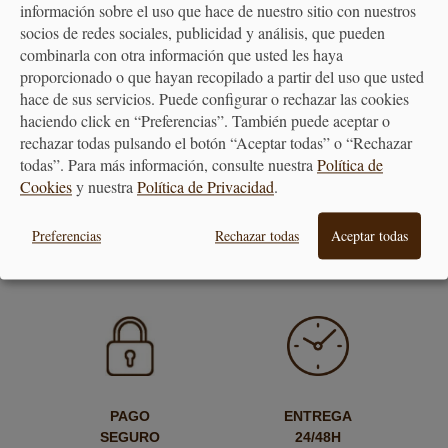
información sobre el uso que hace de nuestro sitio con nuestros
socios de redes sociales, publicidad y análisis, que pueden
combinarla con otra información que usted les haya
proporcionado o que hayan recopilado a partir del uso que usted
hace de sus servicios. Puede configurar o rechazar las cookies
Moldes para Galletas /
Set cortapastas Pascua
haciendo click en “Preferencias”. También puede aceptar o
Cortapastas Portal...
rechazar todas pulsando el botón “Aceptar todas” o “Rechazar
todas”. Para más información, consulte nuestra
Política de
Cookies
y nuestra
Política de Privacidad
.
14,50 €
6,55 €
Preferencias
Rechazar todas
Aceptar todas
PAGO
ENTREGA
SEGURO
24/48H