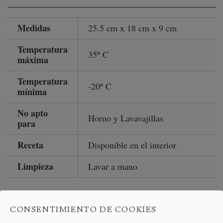
Medidas
25.5 cm x 18 cm x 9 cm
Temperatura
35º C
máxima
Temperatura
-20º C
mínima
No apto
Horno y Lavavajillas
para
Receta
Disponible en el interior
Limpieza
Lavar a mano
CONSENTIMIENTO DE COOKIES