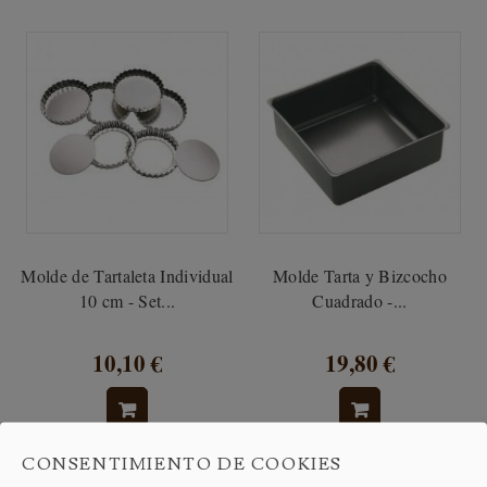
Molde de Tartaleta Individual
Molde Tarta y Bizcocho
10 cm - Set...
Cuadrado -...
10,10 €
19,80 €
CONSENTIMIENTO DE COOKIES