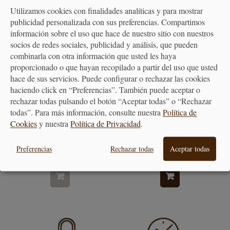
Utilizamos cookies con finalidades analíticas y para mostrar
publicidad personalizada con sus preferencias. Compartimos
información sobre el uso que hace de nuestro sitio con nuestros
socios de redes sociales, publicidad y análisis, que pueden
combinarla con otra información que usted les haya
proporcionado o que hayan recopilado a partir del uso que usted
hace de sus servicios. Puede configurar o rechazar las cookies
haciendo click en “Preferencias”. También puede aceptar o
rechazar todas pulsando el botón “Aceptar todas” o “Rechazar
todas”. Para más información, consulte nuestra
Política de
Juego de 2 Moldes de Tarta
Molde Bizcocho y Tarta
Cookies
y nuestra
Política de Privacidad
.
Antiadherentes...
Redondo Alto...
Preferencias
Rechazar todas
Aceptar todas
34,90 €
24,50 €