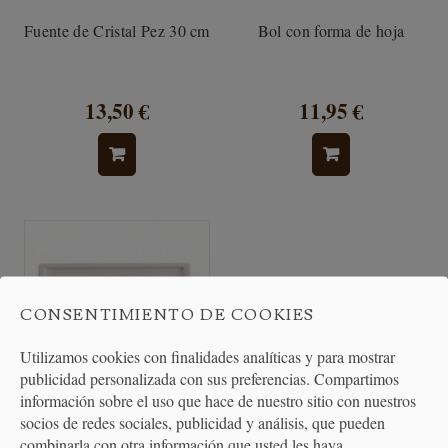
Fuente de Cristal Pez 30 cm
Bol con forma de hoja
13,50 €
11,95 €
CONSENTIMIENTO DE COOKIES
Utilizamos cookies con finalidades analíticas y para mostrar
publicidad personalizada con sus preferencias. Compartimos
información sobre el uso que hace de nuestro sitio con nuestros
socios de redes sociales, publicidad y análisis, que pueden
Fuente / Plato Rectangular
combinarla con otra información que usted les haya