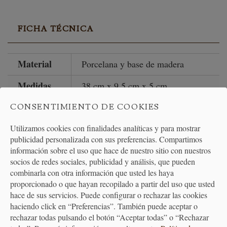
FICHA TÉCNICA
Material
Porcelana y base de madera
Medidas
38 cm x 9.5 cm x 5 cm
No apto
CONSENTIMIENTO DE COOKIES
Lavavajillas
para
Utilizamos cookies con finalidades analíticas y para mostrar
Color
Blanco , azul y base de madera
publicidad personalizada con sus preferencias. Compartimos
información sobre el uso que hace de nuestro sitio con nuestros
Limpieza
Lavar a mano
socios de redes sociales, publicidad y análisis, que pueden
combinarla con otra información que usted les haya
Peso
695 g
proporcionado o que hayan recopilado a partir del uso que usted
hace de sus servicios. Puede configurar o rechazar las cookies
haciendo click en “Preferencias”. También puede aceptar o
rechazar todas pulsando el botón “Aceptar todas” o “Rechazar