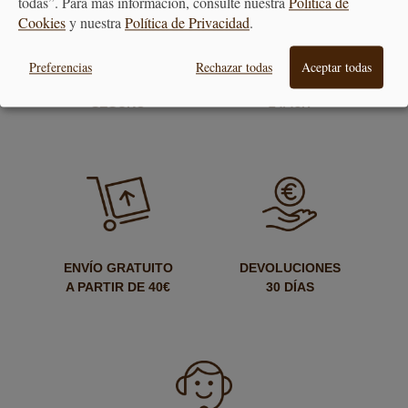
todas”. Para más información, consulte nuestra
Política de
Cookies
y nuestra
Política de Privacidad
.
Preferencias
Rechazar todas
Aceptar todas
PAGO
ENTREGA
SEGURO
24/48H
ENVÍO GRATUITO
DEVOLUCIONES
A PARTIR DE 40€
30 DÍAS