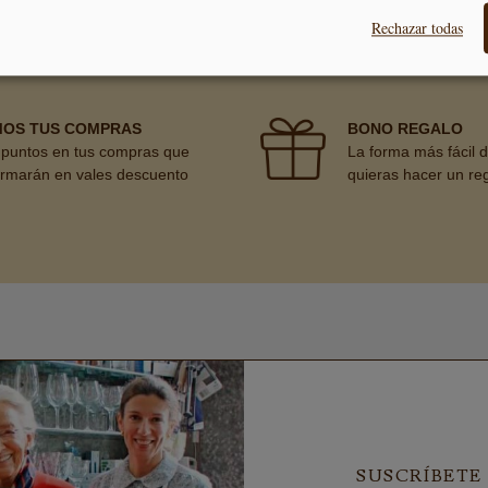
24/48H
A PARTIR DE 40€
30 DÍAS
Rechazar todas
MOS TUS COMPRAS
BONO REGALO
puntos en tus compras que
La forma más fácil 
ormarán en vales descuento
quieras hacer un re
SUSCRÍBETE