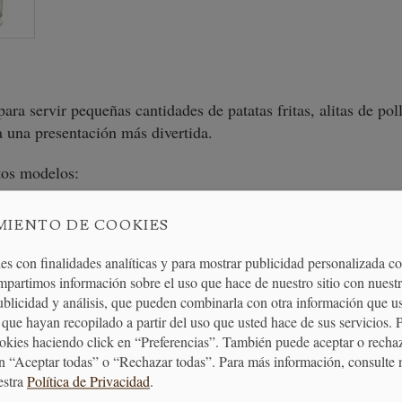
para servir pequeñas cantidades de patatas fritas, alitas de poll
 una presentación más divertida.
ntos modelos:
etro y 10 cm. de altura.
MIENTO DE COOKIES
o y 6 de altura.
es con finalidades analíticas y para mostrar publicidad personalizada c
mpartimos información sobre el uso que hace de nuestro sitio con nuestr
publicidad y análisis, que pueden combinarla con otra información que u
que hayan recopilado a partir del uso que usted hace de sus servicios. 
ookies haciendo click en “Preferencias”. También puede aceptar o recha
n “Aceptar todas” o “Rechazar todas”. Para más información, consulte 
estra
Política de Privacidad
.
ENTREGA
ENVÍO GRATUITO
DEVOLUCIONES