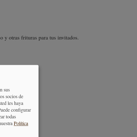
o y otras frituras para tus invitados.
on sus
os socios de
sted les haya
Puede configurar
zar todas
nuestra
Política
ATENCIÓN