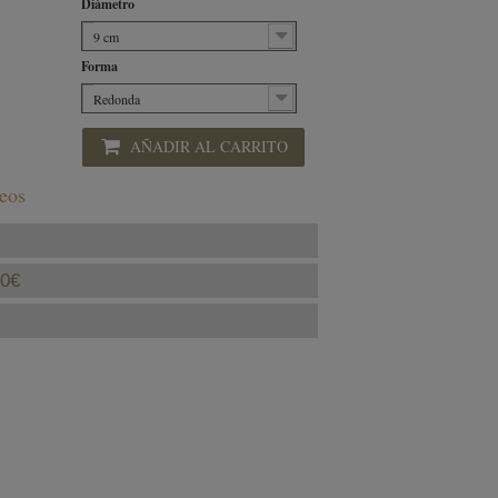
Diámetro
9 cm
Forma
Redonda
AÑADIR AL CARRITO
seos
40€