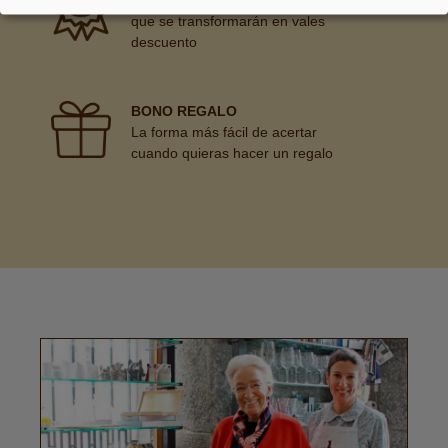
Consigue puntos en tus compras
que se transformarán en vales
descuento
BONO REGALO
La forma más fácil de acertar
cuando quieras hacer un regalo