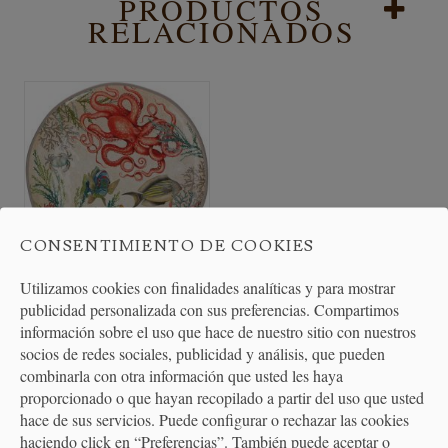
PRODUCTOS
RELACIONADOS
CONSENTIMIENTO DE COOKIES
Utilizamos cookies con finalidades analíticas y para mostrar
Fuente redonda en melamina
publicidad personalizada con sus preferencias. Compartimos
con motivos...
información sobre el uso que hace de nuestro sitio con nuestros
socios de redes sociales, publicidad y análisis, que pueden
combinarla con otra información que usted les haya
44,50 €
proporcionado o que hayan recopilado a partir del uso que usted
hace de sus servicios. Puede configurar o rechazar las cookies
haciendo click en “Preferencias”. También puede aceptar o