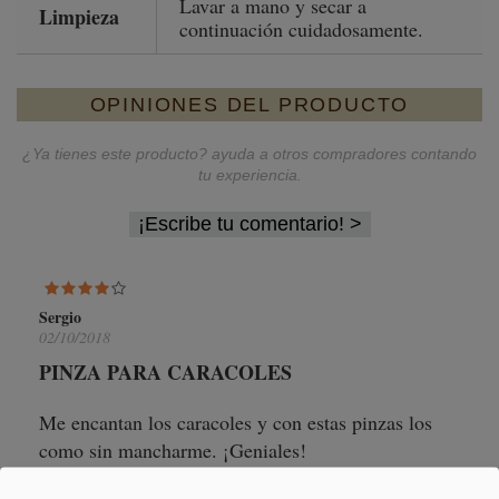
Lavar a mano y secar a
Limpieza
continuación cuidadosamente.
OPINIONES DEL PRODUCTO
¿Ya tienes este producto? ayuda a otros compradores contando
tu experiencia.
¡Escribe tu comentario!
Sergio
02/10/2018
PINZA PARA CARACOLES
Me encantan los caracoles y con estas pinzas los
como sin mancharme. ¡Geniales!