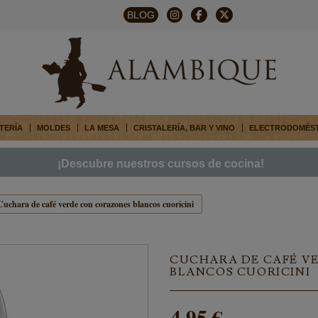
BLOG
TERÍA
MOLDES
LA MESA
CRISTALERÍA, BAR Y VINO
ELECTRODOMÉS
¡Descubre nuestros cursos de cocina!
Cuchara de café verde con corazones blancos cuoricini
CUCHARA DE CAFÉ V
BLANCOS CUORICINI
4,95 €