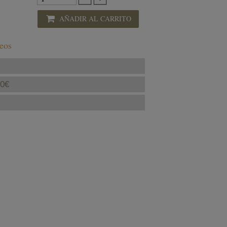
AÑADIR AL CARRITO
seos
40€