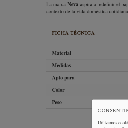
Neva
La marca
aspira a redefinir el p
contexto de la vida doméstica cotidiana
FICHA TÉCNICA
Material
Medidas
Apto para
Color
Peso
CONSENTI
Utilizamos cooki