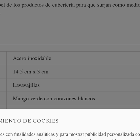
apel de los productos de cubertería para que surjan como medio
.
Acero inoxidable
14.5 cm x 3 cm
Lavavajillas
Mango verde con corazones blancos
32 gramos
MIENTO DE COOKIES
es con finalidades analíticas y para mostrar publicidad personalizada c