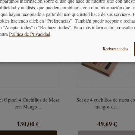
mpartimos información sobre el uso que hace de nuestro sitio con nuestr
PRODUCTOS RELACIONADO
publicidad y análisis, que pueden combinarla con otra información que u
que hayan recopilado a partir del uso que usted hace de sus servicios. 
ookies haciendo click en “Preferencias”. También puede aceptar o recha
n “Aceptar todas” o “Rechazar todas”. Para más información, consulte 
estra
Política de Privacidad
.
Rechazar todas
et Opinel 4 Cuchillos de Mesa
Set de 4 cuchillos de mesa c
con Mango...
mangos de...
130,00 €
49,69 €