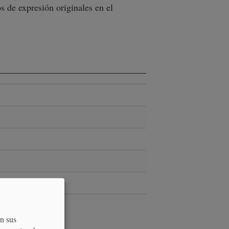
s de expresión originales en el
on sus