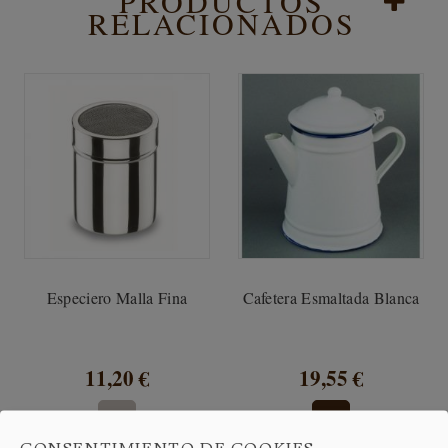
PRODUCTOS
RELACIONADOS
Especiero Malla Fina
Cafetera Esmaltada Blanca
11,20 €
19,55 €