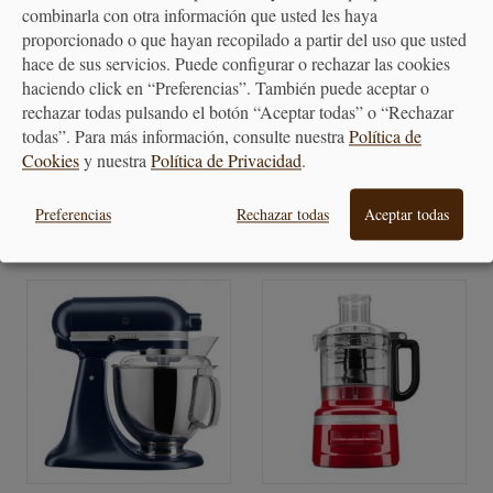
combinarla con otra información que usted les haya
proporcionado o que hayan recopilado a partir del uso que usted
hace de sus servicios. Puede configurar o rechazar las cookies
Olla multifunción "Good to
BATIDORA DE VASO
haciendo click en “Preferencias”. También puede aceptar o
Go" Russell Hobbs
NINJA FOODI HB150EU
rechazar todas pulsando el botón “Aceptar todas” o “Rechazar
todas”. Para más información, consulte nuestra
Política de
119,90 €
169,90 €
Cookies
y nuestra
Política de Privacidad
.
Preferencias
Rechazar todas
Aceptar todas