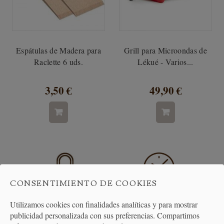
Espátulas de Madera para
Grill para Microondas de
Raclette 6 uds.
Lékué - Varios...
3,50 €
49,90 €
CONSENTIMIENTO DE COOKIES
PAGO
ENTREGA
Utilizamos cookies con finalidades analíticas y para mostrar
SEGURO
24/48H
publicidad personalizada con sus preferencias. Compartimos