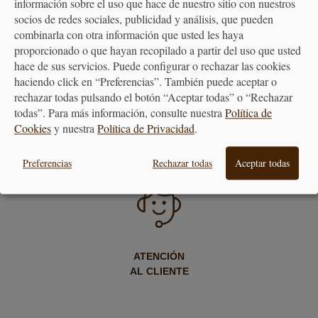
información sobre el uso que hace de nuestro sitio con nuestros
socios de redes sociales, publicidad y análisis, que pueden
combinarla con otra información que usted les haya
proporcionado o que hayan recopilado a partir del uso que usted
hace de sus servicios. Puede configurar o rechazar las cookies
haciendo click en “Preferencias”. También puede aceptar o
rechazar todas pulsando el botón “Aceptar todas” o “Rechazar
todas”. Para más información, consulte nuestra
Política de
ENVÍO GRATUITO
DEVOLUCIONES
Cookies
y nuestra
Política de Privacidad
.
A PARTIR DE 40€
30 DÍAS
Preferencias
Rechazar todas
Aceptar todas
ATENCIÓN
AL CLIENTE