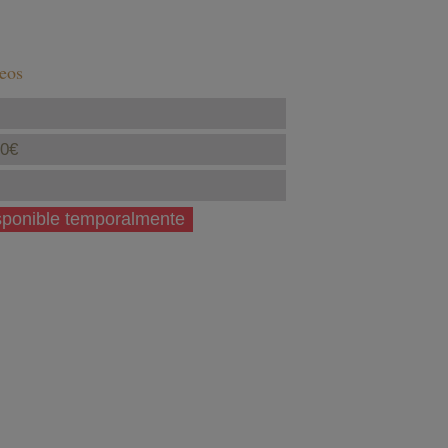
seos
40€
isponible temporalmente