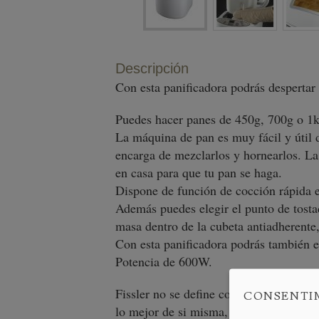
Descripción
Con esta panificadora podrás despertar
Puedes hacer panes de 450g, 700g o 1k
La máquina de pan es muy fácil y útil d
encarga de mezclarlos y hornearlos. La
en casa para que tu pan se haga.
Dispone de función de cocción rápida 
Además puedes elegir el punto de tosta
masa dentro de la cubeta antiadherente,
Con esta panificadora podrás también e
Potencia de 600W.
Fissler no se define como una empresa 
CONSENTI
lo mejor de si misma, desde 1845. Desde