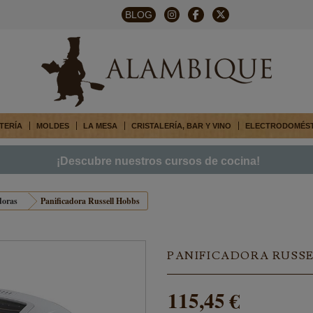
BLOG
TERÍA
MOLDES
LA MESA
CRISTALERÍA, BAR Y VINO
ELECTRODOMÉS
¡Descubre nuestros cursos de cocina!
doras
Panificadora Russell Hobbs
PANIFICADORA RUSSE
115,45 €