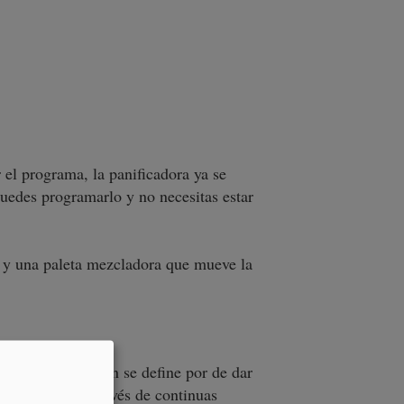
 el programa, la panificadora ya se
uedes programarlo y no necesitas estar
e y una paleta mezcladora que mueve la
de cocina; también se define por de dar
esa al éxito a través de continuas