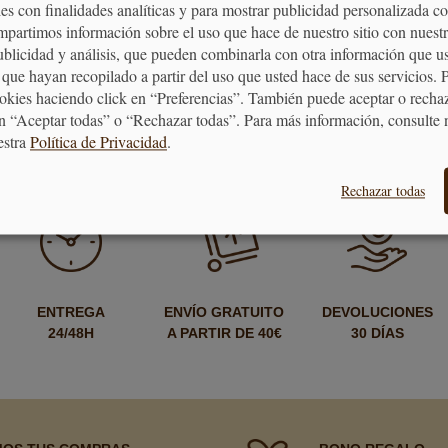
es con finalidades analíticas y para mostrar publicidad personalizada c
mpartimos información sobre el uso que hace de nuestro sitio con nuestr
publicidad y análisis, que pueden combinarla con otra información que u
 mundialmente como un fabricante líder de utensilios de cocin
que hayan recopilado a partir del uso que usted hace de sus servicios. 
cocina una experiencia especial, sino también la posterior co
ookies haciendo click en “Preferencias”. También puede aceptar o recha
e esta empresa es
guiarse por su ingenieria y conocimiento para
n “Aceptar todas” o “Rechazar todas”. Para más información, consulte 
y no quedar satisfechos con nada menos.
estra
Política de Privacidad
.
Rechazar todas
ENTREGA
ENVÍO GRATUITO
DEVOLUCIONES
24/48H
A PARTIR DE 40€
30 DÍAS