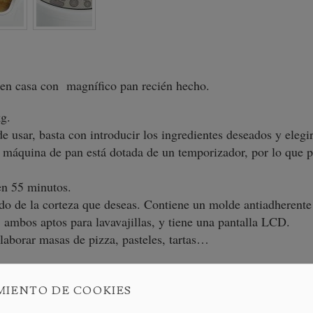
 en casa con magnífico pan recién hecho.
g.
e usar, basta con introducir los ingredientes deseados y elegir
 máquina de pan está dotada de un temporizador, por lo que p
en 55 minutos.
do de la corteza que deseas. Contiene un molde antiadherent
 ambos aptos para lavavajillas, y tiene una pantalla LCD.
laborar masas de pizza, pasteles, tartas…
que trata el procesamiento y acabado del metal en utensilios 
MIENTO DE COOKIES
 su fundación por Carl Phillip Fissler, han llevado a su empr