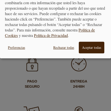
combinarla con otra información que usted les haya
Manta para Cuchillos Wüsthof
proporcionado o que hayan recopilado a partir del uso que usted
6 Piezas
hace de sus servicios. Puede configurar o rechazar las cookies
haciendo click en “Preferencias”. También puede aceptar o
rechazar todas pulsando el botón “Aceptar todas” o “Rechazar
49,05 €
todas”. Para más información, consulte nuestra
Política de
Cookies
y nuestra
Política de Privacidad
.
Preferencias
Rechazar todas
Aceptar todas
PAGO
ENTREGA
SEGURO
24/48H