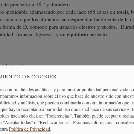
o de precisión a 16 ° y duradero.
ro inoxidable adamascado por cada lado (68 capas en total), 
n ayuda a que los alimentos se desprendan fácilmente de la cu
rma de D, cómodo para usuarios diestros y zurdos. Durader
ilidad, firmeza, ligereza y un equilibrio perfecto
un Classic!
MIENTO DE COOKIES
es con finalidades analíticas y para mostrar publicidad personalizada c
mpartimos información sobre el uso que hace de nuestro sitio con nuestr
publicidad y análisis, que pueden combinarla con otra información que u
que hayan recopilado a partir del uso que usted hace de sus servicios. 
ookies haciendo click en “Preferencias”. También puede aceptar o recha
n “Aceptar todas” o “Rechazar todas”. Para más información, consulte 
estra
Política de Privacidad
.