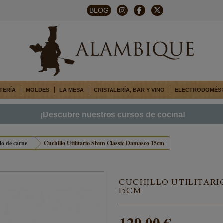
BLOG
TERÍA
MOLDES
LA MESA
CRISTALERÍA, BAR Y VINO
ELECTRODOMÉS
¡Descubre nuestros cursos de cocina!
lo de carne
Cuchillo Utilitario Shun Classic Damasco 15cm
CUCHILLO UTILITARI
15CM
129,00 €