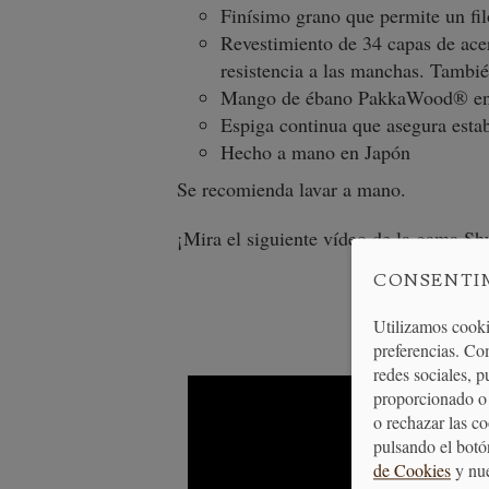
Finísimo grano que permite un fil
Revestimiento de 34 capas de ace
resistencia a las manchas. Tambié
Mango de ébano PakkaWood® en fo
Espiga continua que asegura estab
Hecho a mano en Japón
Se recomienda lavar a mano.
¡Mira el siguiente vídeo de la gama Sh
CONSENTI
Utilizamos cooki
preferencias. Co
redes sociales, 
proporcionado o 
o rechazar las c
pulsando el botó
de Cookies
y nu