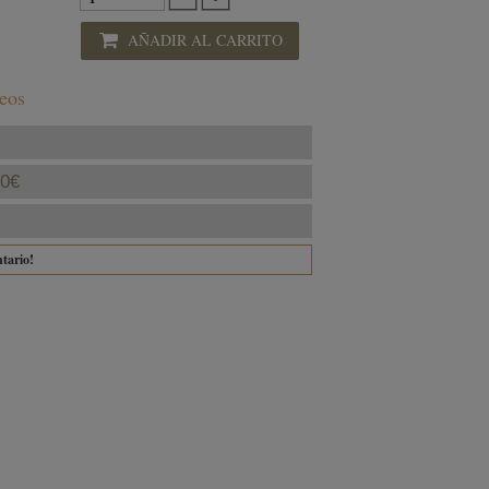
AÑADIR AL CARRITO
seos
40€
ntario!