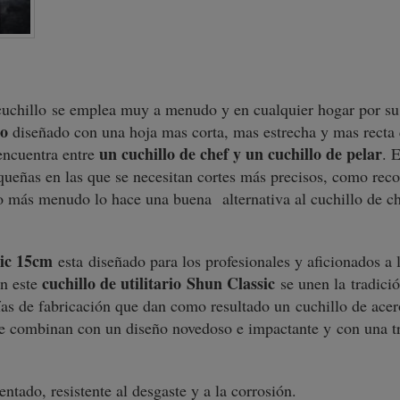
cuchillo se emplea muy a menudo y en cualquier hogar por s
lo
diseñado con una hoja mas corta, mas estrecha y mas recta q
un cuchillo de chef y un cuchillo de pelar
encuentra entre
. 
queñas en las que se necesitan cortes más precisos, como recor
go más menudo lo hace una buena
alternativa al cuchillo de c
sic 15cm
esta diseñado para los profesionales y aficionados a
cuchillo de utilitario Shun Classic
En este
se unen la tradici
as de fabricación que dan como resultado un cuchillo de acer
 se combinan con un diseño novedoso e impactante y con una 
ado, resistente al desgaste y a la corrosión.