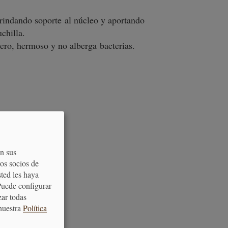
brindando soporte al núcleo y aportando
chilla.
o, hermoso y no alberga bacterias.
on sus
os socios de
sted les haya
Puede configurar
zar todas
nuestra
Política